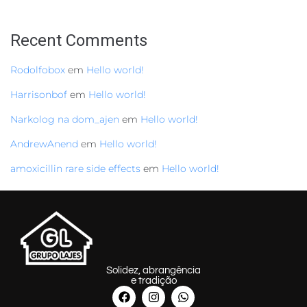
Recent Comments
Rodolfobox
em
Hello world!
Harrisonbof
em
Hello world!
Narkolog na dom_ajen
em
Hello world!
AndrewAnend
em
Hello world!
amoxicillin rare side effects
em
Hello world!
Solidez, abrangência
e tradição