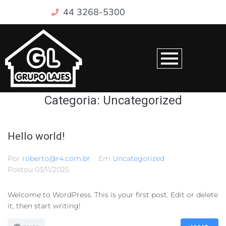
44 3268-5300
Categoria:
Uncategorized
Hello world!
Por
roberto@r4.com.br
Em
Uncategorized
Postou
03/11/2025
Welcome to WordPress. This is your first post. Edit or delete
it, then start writing!