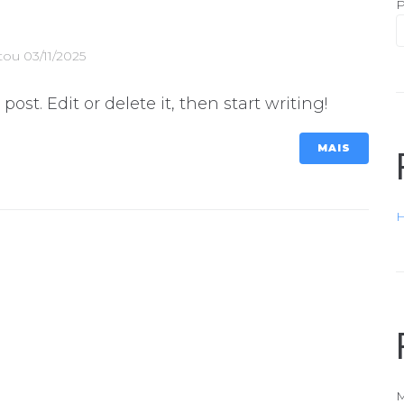
P
tou
03/11/2025
ost. Edit or delete it, then start writing!
MAIS
H
M