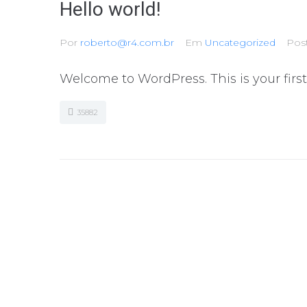
Hello world!
Por
roberto@r4.com.br
Em
Uncategorized
Pos
Welcome to WordPress. This is your first p
35882