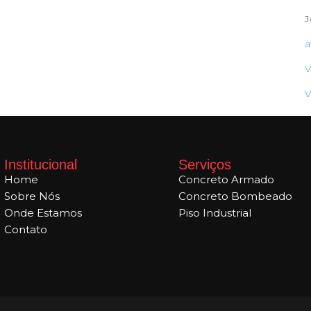
J
a
V
V
Institucional
Serviços
Home
Concreto Armado
Sobre Nós
Concreto Bombeado
Onde Estamos
Piso Industrial
Contato