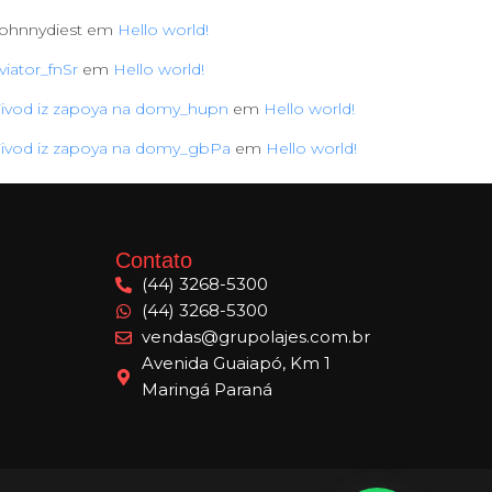
ohnnydiest
em
Hello world!
viator_fnSr
em
Hello world!
ivod iz zapoya na domy_hupn
em
Hello world!
ivod iz zapoya na domy_gbPa
em
Hello world!
Contato
(44) 3268-5300
(44) 3268-5300
vendas@grupolajes.com.br
Avenida Guaiapó, Km 1
Maringá Paraná